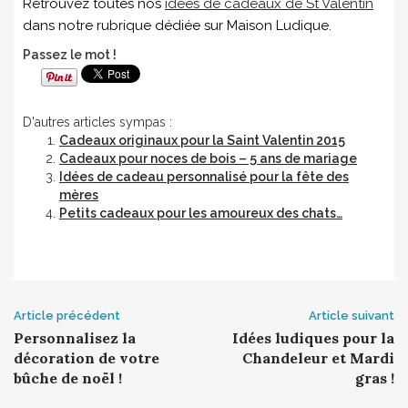
Retrouvez toutes nos
idées de cadeaux de St Valentin
dans notre rubrique dédiée sur Maison Ludique.
Passez le mot !
D'autres articles sympas :
Cadeaux originaux pour la Saint Valentin 2015
Cadeaux pour noces de bois – 5 ans de mariage
Idées de cadeau personnalisé pour la fête des
mères
Petits cadeaux pour les amoureux des chats…
Post
Article précédent
Article suivant
navigation
Personnalisez la
Idées ludiques pour la
décoration de votre
Chandeleur et Mardi
bûche de noël !
gras !